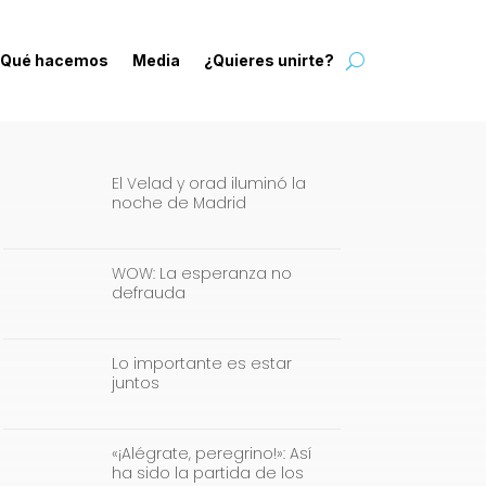
Qué hacemos
Media
¿Quieres unirte?
El Velad y orad iluminó la
noche de Madrid
WOW: La esperanza no
defrauda
Lo importante es estar
juntos
«¡Alégrate, peregrino!»: Así
ha sido la partida de los