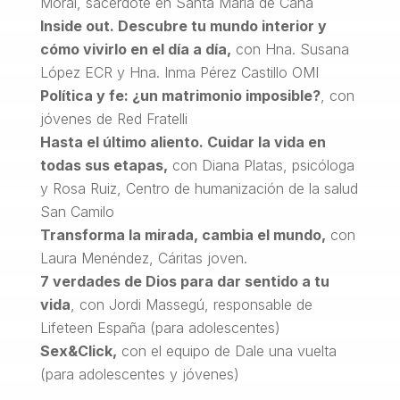
Moral, sacerdote en Santa María de Caná
Inside out. Descubre tu mundo interior y
cómo vivirlo en el día a día,
con Hna. Susana
López ECR y Hna. Inma Pérez Castillo OMI
Política y fe: ¿un matrimonio imposible?
, con
jóvenes de Red Fratelli
Hasta el último aliento. Cuidar la vida en
todas sus etapas,
con Diana Platas, psicóloga
y Rosa Ruiz, Centro de humanización de la salud
San Camilo
Transforma la mirada, cambia el mundo,
con
Laura Menéndez, Cáritas joven.
7 verdades de Dios para dar sentido a tu
vida
, con Jordi Massegú, responsable de
Lifeteen España (para adolescentes)
Sex&Click,
con el equipo de Dale una vuelta
(para adolescentes y jóvenes)