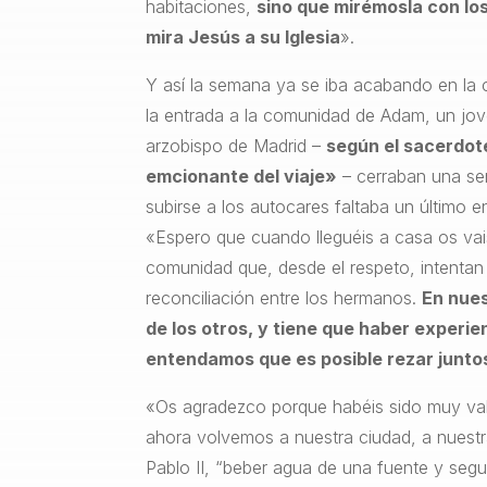
habitaciones,
sino que mirémosla con los
mira Jesús a su Iglesia
».
Y así la semana ya se iba acabando en la c
la entrada a la comunidad de Adam, un jove
arzobispo de Madrid –
según el sacerdot
emcionante del viaje»
– cerraban una sem
subirse a los autocares faltaba un último 
«Espero que cuando lleguéis a casa os vai
comunidad que, desde el respeto, intentan
reconciliación entre los hermanos.
En nues
de los otros, y tiene que haber exper
entendamos que es posible rezar junto
«Os agradezco porque habéis sido muy valie
ahora volvemos a nuestra ciudad, a nuestr
Pablo II, “beber agua de una fuente y segu