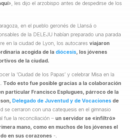
aquí
», les dijo el arzobispo antes de despedirse de los
aragoza, en el pueblo geronés de Llansá o
esponsables de la DELEJU habían preparado una parada
ibre en la ciudad de Lyon, los autocares
viajaron
ordinaria acogida de la
diócesis
, los jóvenes
ortivos de la ciudad.
ocer la ‘Ciudad de los Papas’ y celebrar Misa en la
d.
Todo esto fue posible gracias a la colaboración
 en particular Francisco Esplugues, párroco de la
nson,
Delegado de Juventud y de Vocaciones
de
ad se cerraron con una catequesis en el gimnasio
l fue la reconciliación –
un servidor se «infiltró»
primera mano, como en muchos de los jóvenes el
rado en sus corazones
-.