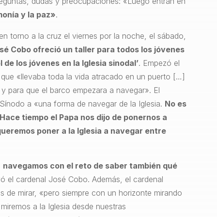
reguntas, dudas y preocupaciones: «Luego entran en
monía y la paz»
.
en torno a la cruz el viernes por la noche, el sábado,
sé Cobo ofreció un taller para todos los jóvenes
 de los jóvenes en la Iglesia sinodal’
. Empezó el
 que «llevaba toda la vida atracado en un puerto […]
o y para que el barco empezara a navegar». El
Sínodo a «una forma de navegar de la Iglesia.
No es
 Hace tiempo el Papa nos dijo de ponernos a
eremos poner a la Iglesia a navegar entre
,
navegamos con el reto de saber también qué
yó el cardenal José Cobo. Además, el cardenal
as de mirar, «pero siempre con un horizonte mirando
miremos a la Iglesia desde nuestras