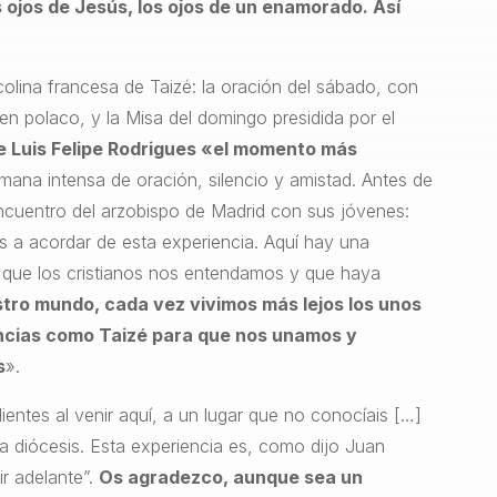
 ojos de Jesús, los ojos de un enamorado. Así
olina francesa de Taizé: la oración del sábado, con
n polaco, y la Misa del domingo presidida por el
e Luis Felipe Rodrigues «el momento más
ana intensa de oración, silencio y amistad. Antes de
encuentro del arzobispo de Madrid con sus jóvenes:
s a acordar de esta experiencia. Aquí hay una
 que los cristianos nos entendamos y que haya
tro mundo, cada vez vivimos más lejos los unos
iencias como Taizé para que nos unamos y
s
».
ntes al venir aquí, a un lugar que no conocíais […]
a diócesis. Esta experiencia es, como dijo Juan
ir adelante”.
Os agradezco, aunque sea un