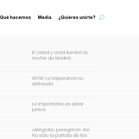
Qué hacemos
Media
¿Quieres unirte?
El Velad y orad iluminó la
noche de Madrid
WOW: La esperanza no
defrauda
Lo importante es estar
juntos
«¡Alégrate, peregrino!»: Así
ha sido la partida de los