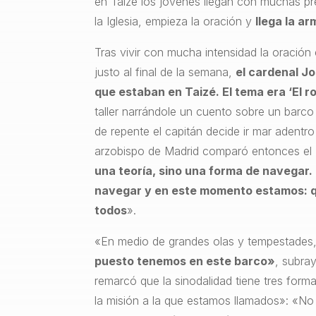
en Taizé los jóvenes llegan con muchas p
la Iglesia, empieza la oración y
llega la ar
Tras vivir con mucha intensidad la oración 
justo al final de la semana,
el cardenal Jo
que estaban en Taizé. El tema era ‘El rol
taller narrándole un cuento sobre un barco
de repente el capitán decide ir mar adentr
arzobispo de Madrid comparó entonces el 
una teoría, sino una forma de navegar.
navegar y en este momento estamos: qu
todos
».
«En medio de grandes olas y tempestades
puesto tenemos en este barco»
, subra
remarcó que la sinodalidad tiene tres form
la misión a la que estamos llamados»: «No 