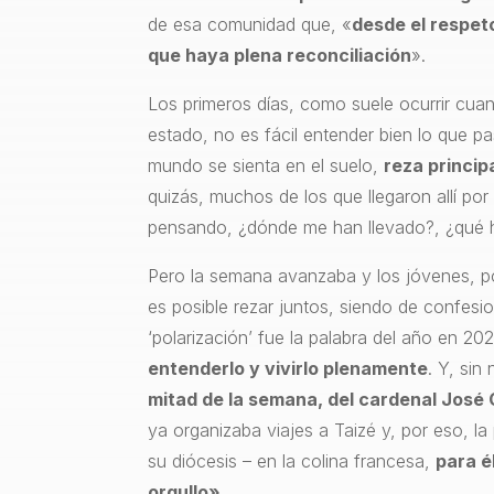
de esa comunidad que, «
desde el respet
que haya plena reconciliación
».
Los primeros días, como suele ocurrir cua
estado, no es fácil entender bien lo que pa
mundo se sienta en el suelo,
reza princip
quizás, muchos de los que llegaron allí por
pensando, ¿dónde me han llevado?, ¿qué 
Pero la semana avanzaba y los jóvenes, p
es posible rezar juntos, siendo de confesi
‘polarización’ fue la palabra del año en 20
entenderlo y vivirlo plenamente
. Y, si
mitad de la semana, del cardenal José
ya organizaba viajes a Taizé y, por eso, la
su diócesis – en la colina francesa,
para é
orgullo».