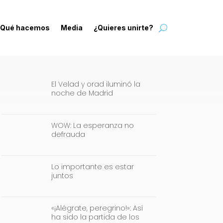
Qué hacemos
Media
¿Quieres unirte?
El Velad y orad iluminó la
noche de Madrid
WOW: La esperanza no
defrauda
Lo importante es estar
juntos
«¡Alégrate, peregrino!»: Así
ha sido la partida de los