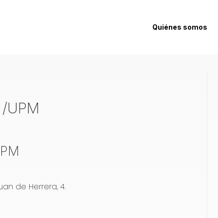
Quiénes somos
a /UPM
/UPM
Juan de Herrera, 4
.