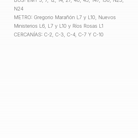
BUS: EMT 5, 7, 12, 14, 27, 40, 45, 147, 150, N23,
N24
METRO: Gregorio Marañón L7 y L10, Nuevos
Ministerios L6, L7 y L10 y Ríos Rosas L1
CERCANÍAS: C-2, C-3, C-4, C-7 Y C-10